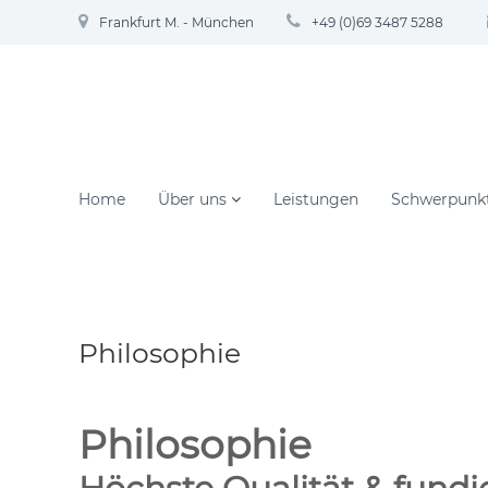
Z
Frankfurt M. - München
+49 (0)69 3487 5288
u
m
I
n
h
a
l
t
Home
Über uns
Leistungen
Schwerpunk
s
p
r
i
n
g
Philosophie
e
n
Philosophie