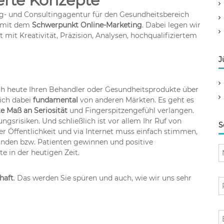
erte Konzepte
ing- und Consultingagentur für den Gesundheitsbereich
– mit dem
Schwerpunkt Online-Marketing
. Dabei legen wir
mit Kreativität, Präzision, Analysen, hochqualifiziertem
J
ich heute Ihren Behandler oder Gesundheitsprodukte über
sich dabei
fundamental
von anderen Märkten. Es geht es
e Maß an Seriosität
und Fingerspitzengefühl verlangen.
gsrisiken. Und schließlich ist vor allem Ihr Ruf von
S
 Öffentlichkeit und via Internet muss einfach stimmen,
unden bzw. Patienten gewinnen und positive
e in der heutigen Zeit.
haft
. Das werden Sie spüren und auch, wie wir uns sehr