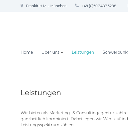
Z
Frankfurt M. - München
+49 (0)69 3487 5288
u
m
I
n
h
a
l
t
Home
Über uns
Leistungen
Schwerpunk
s
p
r
i
n
g
Leistungen
e
n
Wir bieten als Marketing- & Consultingagentur zahlre
ganzheitlich kombiniert. Dabei legen wir Wert auf i
Leistungsspektrum zählen: