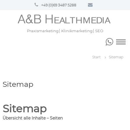
Z
+49 (0)69 3487 5288
u
m
I
n
Praxismarketing
Klinikmarketing
SEO
h
a
l
t
s
Start
Sitemap
p
r
i
n
Sitemap
g
e
n
Sitemap
Übersicht alle Inhalte – Seiten